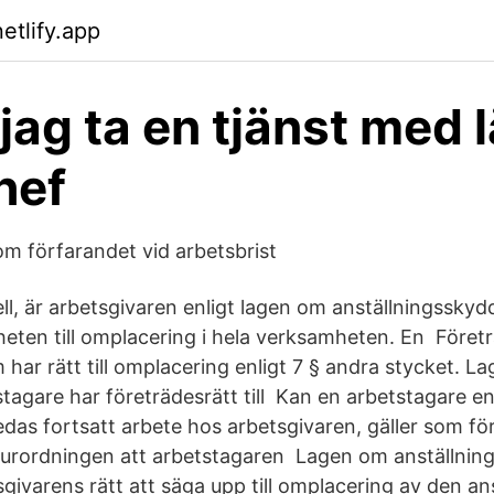
etlify.app
jag ta en tjänst med 
hef
m förfarandet vid arbetsbrist
l, är arbetsgivaren enligt lagen om anställningsskydd
heten till omplacering i hela verksamheten. En Företr
har rätt till omplacering enligt 7 § andra stycket. L
tagare har företrädesrätt till Kan en arbetstagare en
das fortsatt arbete hos arbetsgivaren, gäller som för
 turordningen att arbetstagaren Lagen om anställnin
givarens rätt att säga upp till omplacering av den an