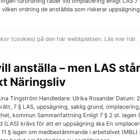
ngen turordning råder vid omplacering enligt LAS 7 
a i vilken ordning de anställda som riskerar uppsägnin
kor (cookies) på den här webbplatsen. Läs mer här.
ll anställa – men LAS står
t Näringsliv
Lina Tingström Handledare: Ulrika Rosander Datum: 
ätt, 7 § LAS, uppsägning, saklig grund, omplacering
ghet, kommun Sammanfattning Enligt 7 § 2 st. lagen
d (LAS) krävs för att en uppsägning ska En omplacer
t 11 § lagen om medbestämmande i arbetslivet (MBL)