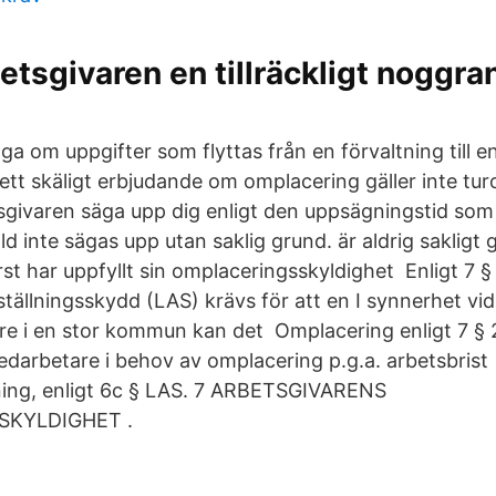
etsgivaren en tillräckligt noggra
fråga om uppgifter som flyttas från en förvaltning till 
l ett skäligt erbjudande om omplacering gäller inte tu
tsgivaren säga upp dig enligt den uppsägningstid som 
ld inte sägas upp utan saklig grund. är aldrig sakligt
st har uppfyllt sin omplaceringsskyldighet Enligt 7 § 
tällningsskydd (LAS) krävs för att en I synnerhet vi
re i en stor kommun kan det Omplacering enligt 7 § 
arbetare i behov av omplacering p.g.a. arbetsbrist
llning, enligt 6c § LAS. 7 ARBETSGIVARENS
KYLDIGHET .