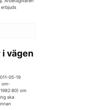
§. Arbetsgivaren
g erbjuds
 i vägen
2011-05-19
, om-
 (1982:80) om
ing ska
 innan