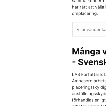
samma koncern. I
har rätt att välj
omplacering.
Vi använder ka
Många vi
- Svensk
LAS Författare: 
Ämnesord arbetsr
placeringsskyldi
anställningsskyd
förhandlas enlig