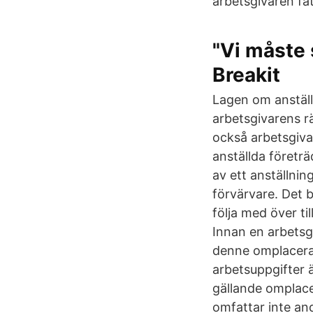
arbetsgivaren fa
"Vi måste 
Breakit
Lagen om anställ
arbetsgivarens rä
också arbetsgivar
anställda företräd
av ett anställnin
förvärvare. Det 
följa med över t
Innan en arbetsg
denne omplacera
arbetsuppgifter 
gällande omplace
omfattar inte an