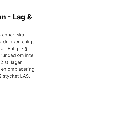
nn - Lag &
en annan ska.
rordningen enligt
är Enligt 7 §
 grundad om inte
2 st. lagen
d en omplacering
2 stycket LAS.