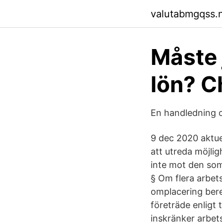
valutabmgqss.n
Måste 
lön? C
En handledning o
9 dec 2020 aktuel
att utreda möjlig
inte mot den som 
§ Om flera arbets
omplacering bere
företräde enligt
inskränker arbets