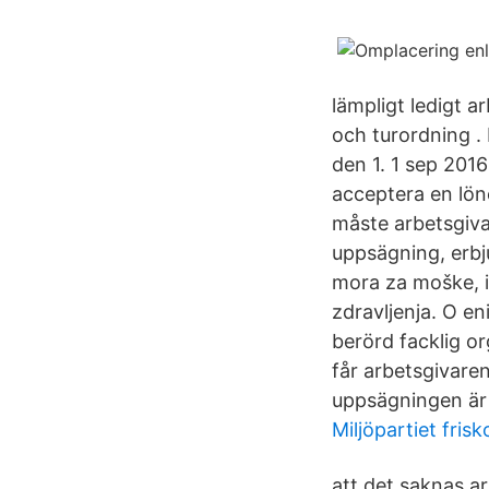
lämpligt ledigt 
och turordning . 
den 1. 1 sep 2016
acceptera en lön
måste arbetsgivar
uppsägning, erbj
mora za moške, in
zdravljenja. O e
berörd facklig o
får arbetsgivaren
uppsägningen är 
Miljöpartiet frisk
att det saknas ar