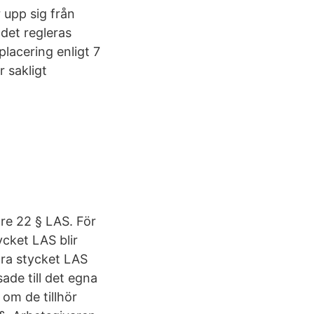
 upp sig från
det regleras
lacering enligt 7
 sakligt
re 22 § LAS. För
cket LAS blir
dra stycket LAS
ade till det egna
om de tillhör