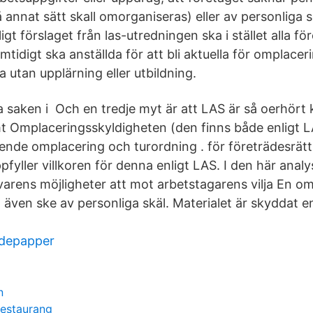
annat sätt skall omorganiseras) eller av personliga s
ligt förslaget från las-utredningen ska i stället alla f
tidigt ska anställda för att bli aktuella för omplacer
 utan upplärning eller utbildning.
 saken i Och en tredje myt är att LAS är så oerhört kr
mt Omplaceringsskyldigheten (den finns både enligt 
ende omplacering och turordning . för företrädesrätt 
fyller villkoren för denna enligt LAS. I den här anal
arens möjligheter att mot arbetstagarens vilja En o
 även ske av personliga skäl. Materialet är skyddat e
rdepapper
n
restaurang