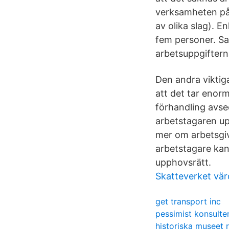
verksamheten på 
av olika slag). En
fem personer. Sam
arbetsuppgifterna
Den andra viktiga
att det tar enor
förhandling avse
arbetstagaren upp
mer om arbetsgiv
arbetstagare kan
upphovsrätt.
Skatteverket vä
get transport inc
pessimist konsulte
historiska museet 