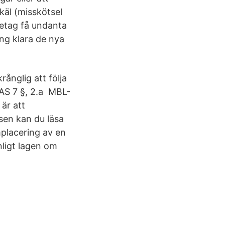
käl (misskötsel
öretag få undanta
ing klara de nya
ånglig att följa
LAS 7 §, 2.a MBL-
är att
ysen kan du läsa
mplacering av en
nligt lagen om