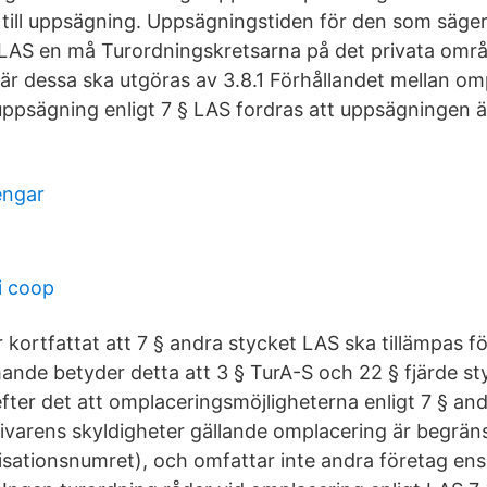
 till uppsägning. Uppsägningstiden för den som säger
t LAS en må Turordningskretsarna på det privata områ
är dessa ska utgöras av 3.8.1 Förhållandet mellan omp
uppsägning enligt 7 § LAS fordras att uppsägningen är
engar
i coop
kortfattat att 7 § andra stycket LAS ska tillämpas fö
nde betyder detta att 3 § TurA-S och 22 § fjärde sty
 efter det att omplaceringsmöjligheterna enligt 7 § an
ivarens skyldigheter gällande omplacering är begräns
isationsnumret), och omfattar inte andra företag ens 