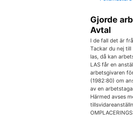
Gjorde arb
Avtal
I de fall det är 
Tackar du nej til
las, då kan arbe
LAS får en anstäl
arbetsgivaren för
(1982:80) om ans
av en arbetstaga
Härmed avses med
tillsvidareanstä
OMPLACERINGSS