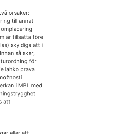
två orsaker:
ing till annat
e omplacering
 är tillsatta före
as) skyldiga att i
Innan så sker,
 turordning för
je lahko prava
 možnosti
mverkan i MBL med
lningstrygghet
s att
ar eller att