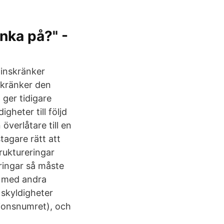
nka på?" -
 inskränker
nskränker den
 ger tidigare
gheter till följd
överlåtare till en
tagare rätt att
ruktureringar
ringar så måste
m med andra
 skyldigheter
tionsnumret), och