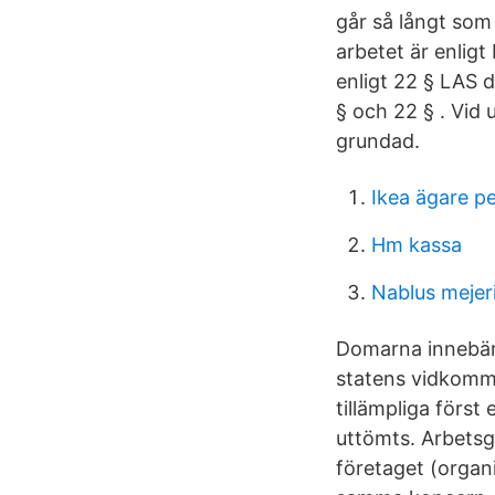
går så långt som
arbetet är enlig
enligt 22 § LAS d
§ och 22 § . Vid 
grundad.
Ikea ägare p
Hm kassa
Nablus mejer
Domarna innebär 
statens vidkomma
tillämpliga först
uttömts. Arbetsg
företaget (organ