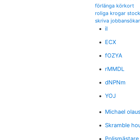
förlänga körkort
roliga krogar stoc
skriva jobbansökan
iI
ECX
fOZYA
rMMDL
dNPNm
YOJ
Michael olau
Skramble hou
Polismästare