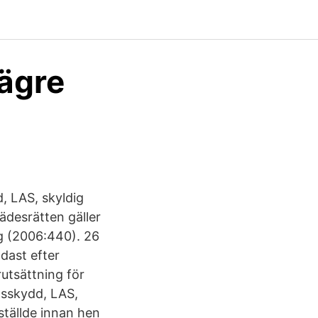
lägre
, LAS, skyldig
ädesrätten gäller
ag (2006:440). 26
dast efter
utsättning för
gsskydd, LAS,
ställde innan hen