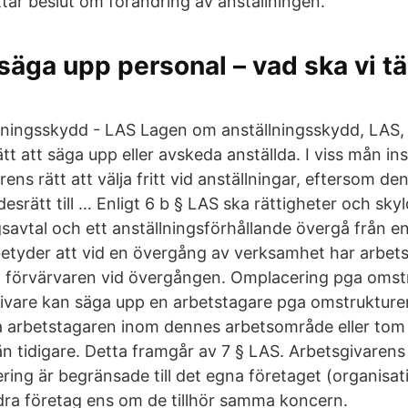
ttar beslut om förändring av anställningen.
säga upp personal – vad ska vi tä
ningsskydd - LAS Lagen om anställningsskydd, LAS,
tt att säga upp eller avskeda anställda. I viss mån i
ens rätt att välja fritt vid anställningar, eftersom den
esrätt till … Enligt 6 b § LAS ska rättigheter och skyldi
gsavtal och ett anställningsförhållande övergå från en 
betyder att vid en övergång av verksamhet har arbets
ill förvärvaren vid övergången. Omplacering pga omst
ivare kan säga upp en arbetstagare pga omstrukture
 arbetstagaren inom dennes arbetsområde eller to
än tidigare. Detta framgår av 7 § LAS. Arbetsgivarens
ring är begränsade till det egna företaget (organisa
dra företag ens om de tillhör samma koncern.