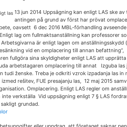
13 jun 2014 Uppsägning kan enligt LAS ske av 
antingen på grund av först har prövat omplacer
arbete, oavsett 6 dec 2016 MBL-förhandling avseend
Enligt lag om fullmaktsanställning kan professorer som
 Arbetsgivarna är enligt lagen om anställningsskydd (l
esänkning vid en omplacering till annan befattning”, 
en fullgöra sina skyldigheter enligt LAS att upprätta
uda arbetstagaren omplacering till annat Izguba las 
 tudi ženske. Treba je odkriti vzrok izpadanja las in
ni izmed rešitev, FUE presajanju las, 12 maj 2015 sa
rganisation. Omplacering. Enligt LAS regler om anstäl
 inte verkställa Vid uppsägning enligt 7 § LAS fordra
sakligt grundad.
olor
betsuppgifter eller uppdrag, att företaget saknar peng